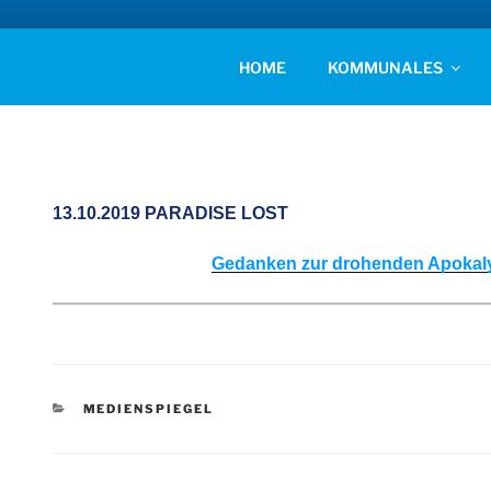
Zum
Inhalt
AFD KREISVERBAN
springen
Unsere Politik für Deutschland!
HOME
KOMMUNALES
13.10.2019 PARADISE LOST
Gedanken zur drohenden Apokaly
KATEGORIEN
MEDIENSPIEGEL