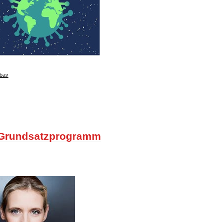
bay
Grundsatzprogramm