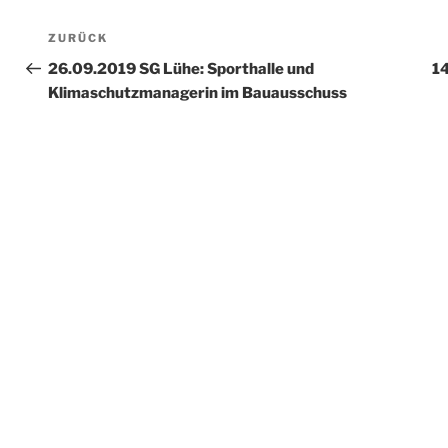
Beitragsnavigation
Vorheriger
ZURÜCK
Beitrag
26.09.2019 SG Lühe: Sporthalle und
1
Klimaschutzmanagerin im Bauausschuss