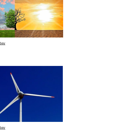
bay
bay