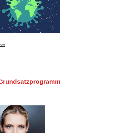
bay
Grundsatzprogramm