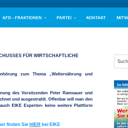
D STADE
AFD – FRAKTIONEN
PARTEI
KONTAKT
MITW
SSCHUSSES FÜR WIRTSCHAFTLICHE
Suchen
nach:
 Anhörung zum Thema „Welternährung und
rdnung des Vorsitzenden Peter Ramsauer und
chnet und ausgestrahlt. Offenbar will man den
auch EIKE Experten- keine weitere Plattform
er finden Sie
HIER
bei EIKE