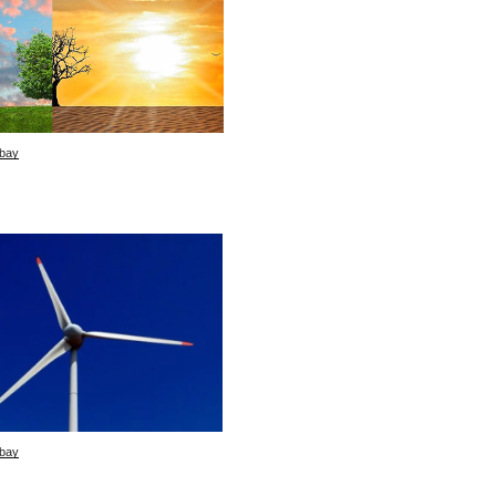
bay
bay