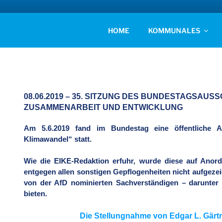
Zum
Inhalt
AFD KREISVERBAN
springen
Unsere Politik für Deutschland!
HOME
KOMMUNALES
08.06.2019 – 35. SITZUNG DES BUNDESTAGSAU
ZUSAMMENARBEIT UND ENTWICKLUNG
Am 5.6.2019 fand im Bundestag eine öffentliche
Klimawandel“ statt.
Wie die EIKE-Redaktion erfuhr, wurde diese auf Ano
entgegen allen sonstigen Gepflogenheiten nicht aufgezei
von der AfD nominierten Sachverständigen – darunter 
bieten.
Die Stellungnahme von Edgar L. Gärtn