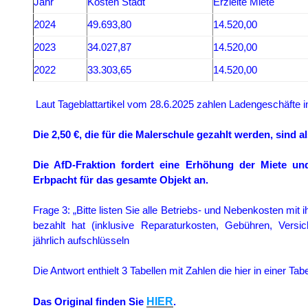
Jahr
Kosten Stadt
Erzielte Miete
2024
49.693,80
14.520,00
2023
34.027,87
14.520,00
2022
33.303,65
14.520,00
Laut Tageblattartikel vom 28.6.2025 zahlen Ladengeschäfte in
Die 2,50 €, die für die Malerschule gezahlt werden, sind 
Die AfD-Fraktion fordert eine Erhöhung der Miete un
Erbpacht für das gesamte Objekt an.
Frage 3: „Bitte listen Sie alle Betriebs- und Nebenkosten mit i
bezahlt hat (inklusive Reparaturkosten, Gebühren, Versi
jährlich aufschlüsseln
Die Antwort enthielt 3 Tabellen mit Zahlen die hier in einer 
HIER
Das Original finden Sie
.