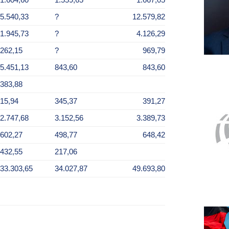
1.604,60
1.559,65
1.667,05
5.540,33
?
12.579,82
1.945,73
?
4.126,29
262,15
?
969,79
5.451,13
843,60
843,60
383,88
15,94
345,37
391,27
2.747,68
3.152,56
3.389,73
602,27
498,77
648,42
432,55
217,06
33.303,65
34.027,87
49.693,80