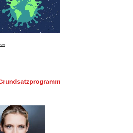
bay
Grundsatzprogramm