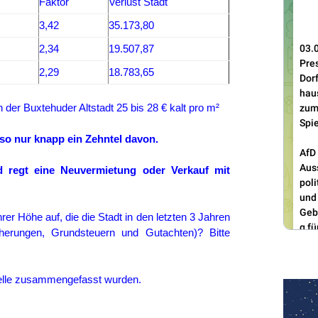
Faktor
Verlust Stadt
3,42
35.173,80
2,34
19.507,87
2,29
18.783,65
 der Buxtehuder Altstadt 25 bis 28 € kalt pro m²
also nur knapp ein Zehntel davon.
d regt eine Neuvermietung oder Verkauf mit
hrer Höhe auf, die die Stadt in den letzten 3 Jahren
cherungen, Grundsteuern und Gutachten)? Bitte
Tabelle zusammengefasst wurden.