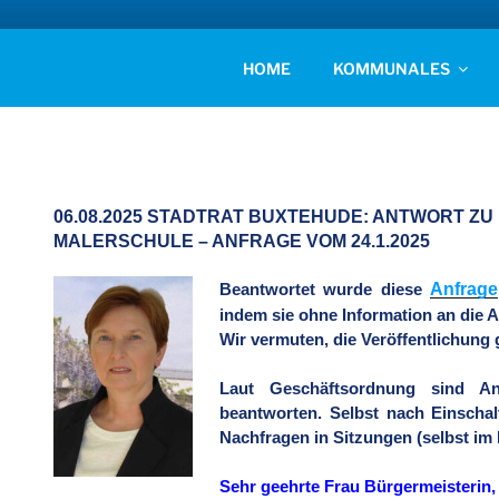
Zum
Inhalt
AFD KREISVERBAN
springen
Unsere Politik für Deutschland!
HOME
KOMMUNALES
06.08.2025 STADTRAT BUXTEHUDE: ANTWORT Z
MALERSCHULE – ANFRAGE VOM 24.1.2025
Anfrage
Beantwortet wurde diese
indem sie ohne Information an die 
Wir vermuten, die Veröffentlichung 
Laut Geschäftsordnung sind A
beantworten. Selbst nach Einsch
Nachfragen in Sitzungen (selbst im 
Sehr geehrte Frau Bürgermeisterin,