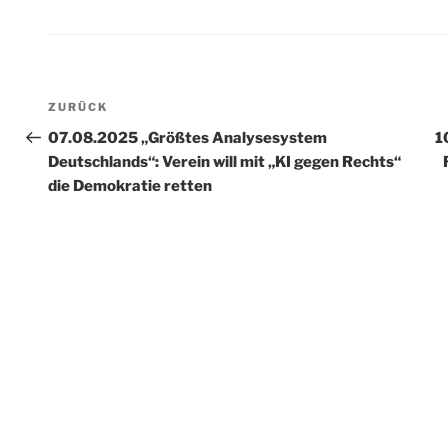
Beitragsnavigation
Vorheriger
ZURÜCK
Beitrag
07.08.2025 „Größtes Analysesystem
1
Deutschlands“: Verein will mit „KI gegen Rechts“
die Demokratie retten