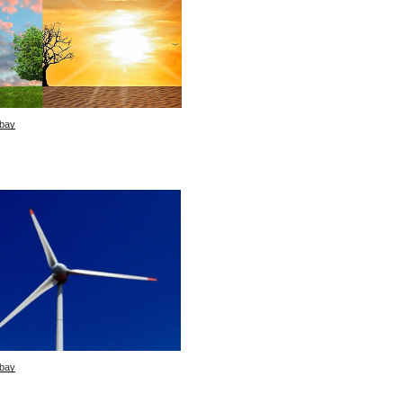
bay
bay