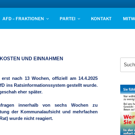
D STADE
AFD – FRAKTIONEN
PARTEI
KONTAKT
MITW
U KOSTEN UND EINNAHMEN
Suchen
nach:
erst nach 13 Wochen, offiziell am 14.4.2025
AfD ins Ratsinformationssystem gestellt wurde.
geschah eher später.
nfragen innerhalb von sechs Wochen zu
altung der Kommunalaufsicht und mehrfachen
Rat) wurde nicht reagiert.