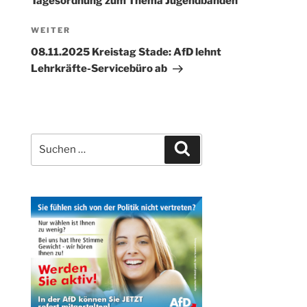
Tagesordnung zum Thema Jugendbanden
Nächster
WEITER
Beitrag
08.11.2025 Kreistag Stade: AfD lehnt
Lehrkräfte-Servicebüro ab
Suchen
Suchen
nach: