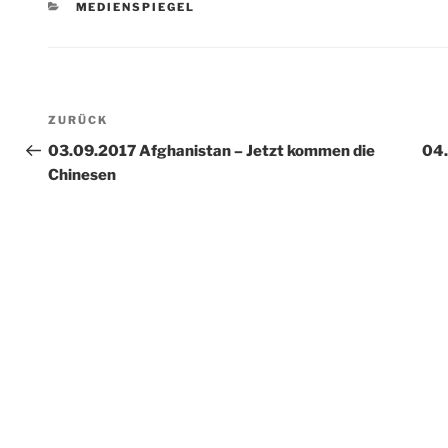
KATEGORIEN
MEDIENSPIEGEL
Beitragsnavigation
Vorheriger
ZURÜCK
Beitrag
03.09.2017 Afghanistan – Jetzt kommen die
04.
Chinesen