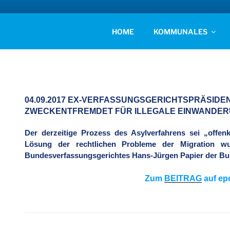
Zum
Inhalt
AFD KREISVERBAN
springen
Unsere Politik für Deutschland!
HOME
KOMMUNALES
04.09.2017 EX-VERFASSUNGSGERICHTSPRÄSIDE
ZWECKENTFREMDET FÜR ILLEGALE EINWANDE
Der derzeitige Prozess des Asylverfahrens sei „offenk
Lösung der rechtlichen Probleme der Migration wu
Bundesverfassungsgerichtes Hans-Jürgen Papier der Bu
Zum
BEITRAG
auf ep