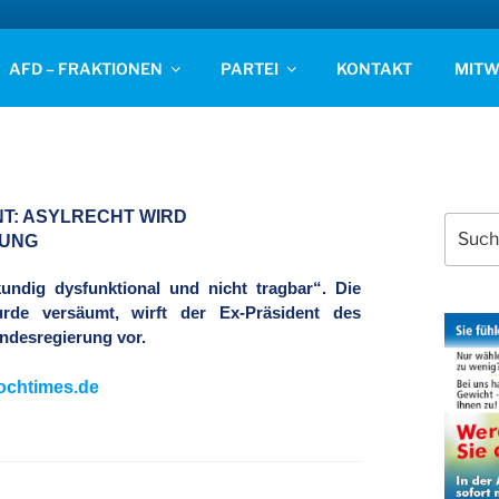
D STADE
AFD – FRAKTIONEN
PARTEI
KONTAKT
MITW
NT: ASYLRECHT WIRD
Suchen
RUNG
nach:
undig dysfunktional und nicht tragbar“. Die
rde versäumt, wirft der Ex-Präsident des
ndesregierung vor.
ochtimes.de