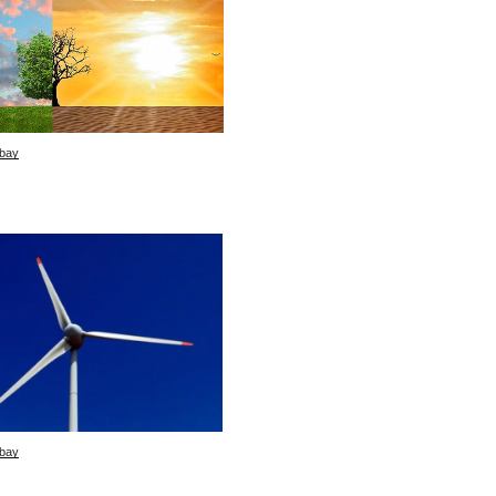
bay
bay