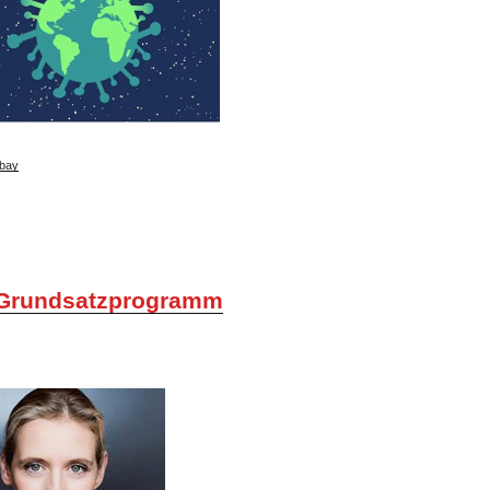
bay
Grundsatzprogramm