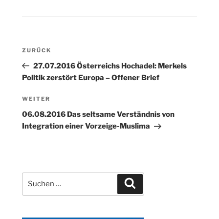
Beitragsnavigation
Vorheriger
ZURÜCK
Beitrag
27.07.2016 Österreichs Hochadel: Merkels
Politik zerstört Europa – Offener Brief
Nächster
WEITER
Beitrag
06.08.2016 Das seltsame Verständnis von
Integration einer Vorzeige-Muslima
Suchen
Suchen
nach: