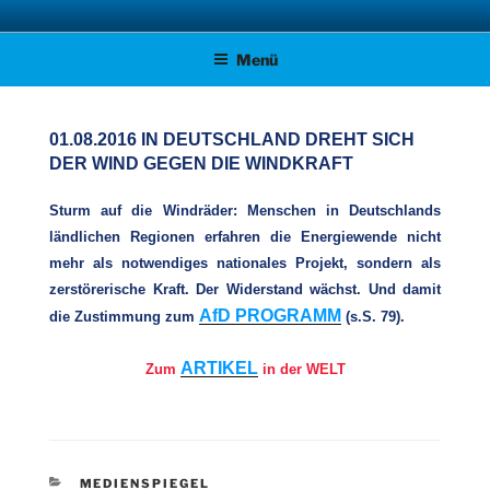
Zum
AFD KREISVERBAND STADE
Unsere Politik für Deutschland!
Inhalt
Menü
springen
01.08.2016 IN DEUTSCHLAND DREHT SICH
DER WIND GEGEN DIE WINDKRAFT
Sturm auf die Windräder: Menschen in Deutschlands
ländlichen Regionen erfahren die Energiewende nicht
mehr als notwendiges nationales Projekt, sondern als
zerstörerische Kraft. Der Widerstand wächst. Und damit
AfD PROGRAMM
die Zustimmung zum
(s.S. 79).
ARTIKEL
Zum
in der WELT
KATEGORIEN
MEDIENSPIEGEL